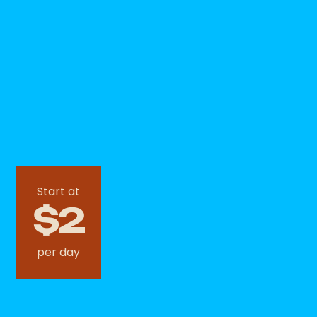
Start at
$2
per day