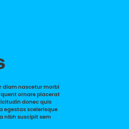
S
ur diam nascetur morbi
orquent ornare placerat
licitudin donec quis
da egestas scelerisque
a nibh suscipit sem