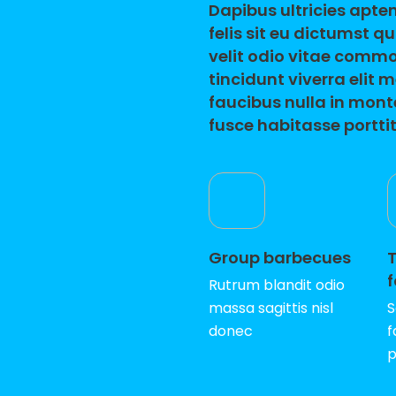
Dapibus ultricies apte
felis sit eu dictumst 
velit odio vitae commo
tincidunt viverra elit
faucibus nulla in mont
fusce habitasse portti
Group barbecues
f
Rutrum blandit odio
massa sagittis nisl
S
donec
f
p