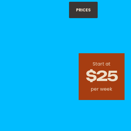
PRICES
Start at
$25
per week