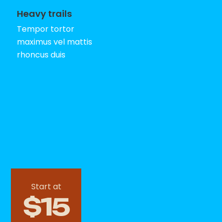
Heavy trails
Tempor tortor
maximus vel mattis
rhoncus duis
Start at
$15