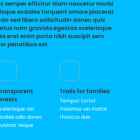
nt semper efficitur diam nascetur morbi
quisque sodales torquent ornare placerat
do sed libero sollicitudin donec quis
 metus nam gravida egestas scelerisque
es erat enim porta nibh suscipit sem
tor penatibus est
Transparent
Trails for families
orests
Tempor tortor
celerisque nisl
maximus vel mattis
acilisis odio donec
rhoncus duis
ulvinar neque