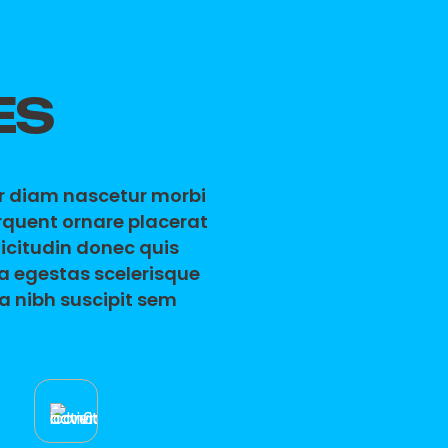
ES
ur diam nascetur morbi
orquent ornare placerat
licitudin donec quis
da egestas scelerisque
a nibh suscipit sem