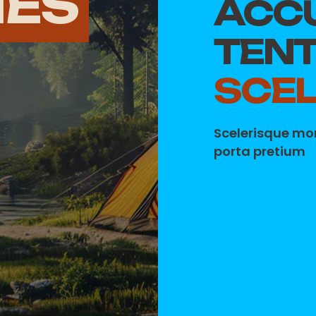
IES
ACCU 
TEN
SCEL
Scelerisque mo
porta pretium