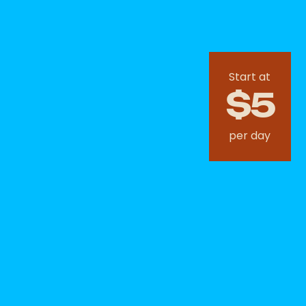
Start at
$5
per day